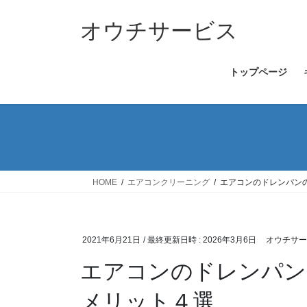
コ
ナ
ン
ビ
オウチサービス
テ
ゲ
ン
ー
トップページ
ツ
シ
へ
ョ
ス
ン
キ
に
ッ
移
プ
動
HOME
エアコンクリーニング
エアコンのドレンパン
2021年6月21日
/ 最終更新日時 :
2026年3月6日
オウチサー
エアコンのドレンパン
メリット４選