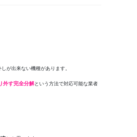
外しが出来ない機種があります。
り外す完全分解
という方法で対応可能な業者
。